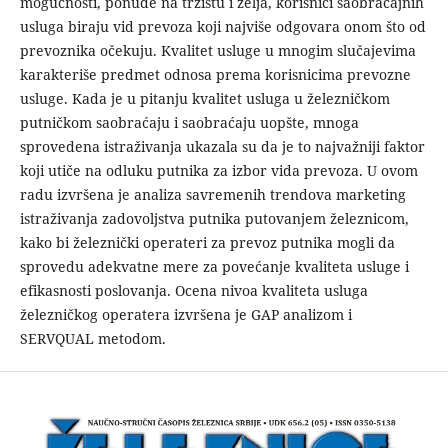
mogućnosti, ponude na tržištu i želja, korisnici saobraćajnih
usluga biraju vid prevoza koji najviše odgovara onom što od
prevoznika očekuju. Kvalitet usluge u mnogim slučajevima
karakteriše predmet odnosa prema korisnicima prevozne
usluge. Kada je u pitanju kvalitet usluga u železničkom
putničkom saobraćaju i saobraćaju uopšte, mnoga
sprovedena istraživanja ukazala su da je to najvažniji faktor
koji utiče na odluku putnika za izbor vida prevoza. U ovom
radu izvršena je analiza savremenih trendova marketing
istraživanja zadovoljstva putnika putovanjem železnicom,
kako bi železnički operateri za prevoz putnika mogli da
sprovedu adekvatne mere za povećanje kvaliteta usluge i
efikasnosti poslovanja. Ocena nivoa kvaliteta usluga
železničkog operatera izvršena je GAP analizom i
SERVQUAL metodom.