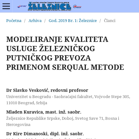
Početna
/
Arhiva
/
God. 2019 Br. 1: Železnice
/
Članci
MODELIRANJE KVALITETA
USLUGE ŽELEZNIČKOG
PUTNIČKOG PREVOZA
PRIMENOM SERQUAL METODE
Dr Slavko Vesković, redovni profesor
Univerzitet u Beogradu - Saobraćajni fakultet, Vojvode Stepe 305,
11010 Beograd, Srbija
Mladen Kuravica, mast. inž. saobr.
Željeznice Republike Srpske, Doboj, Svetog Save 71, Bosna i
Hercegovina
Dr Kire Dimanoski, dipl. inž. saobr.