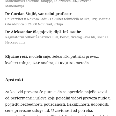
Makedonski železnici, Skopje, Železnička 506, Severna
Makedonija
Dr Gordan Stojić, vanredni profesor
Univerzitet u Novom Sadu - Fakultet tehničkih nauka, Trg Dositeja
Obradovića 6, 21000 Novi Sad, Srbija
Dr Aleksandar Blagojević, dipl. inž. saobr.
Regulatorni odbor Željeznica BiH, Doboj, Svetog Save bb, Bosna i
Hercegovina
Ključne reči:
modeliranje, železnički putnički prevoz,
kvalitet usluge, GAP analiza, SERVQUAL metoda
Apstrakt
Za koji vid prevoza će putnici da se opredele najviše zavisi
od performansi i uslova koje pojedini vidovi prevoza nude u
pogledu bezbednosti, pouzdanosti, fleksibilnosti, udobnosti,
cene prevozne usluge itd. U zavisnosti od potreba,