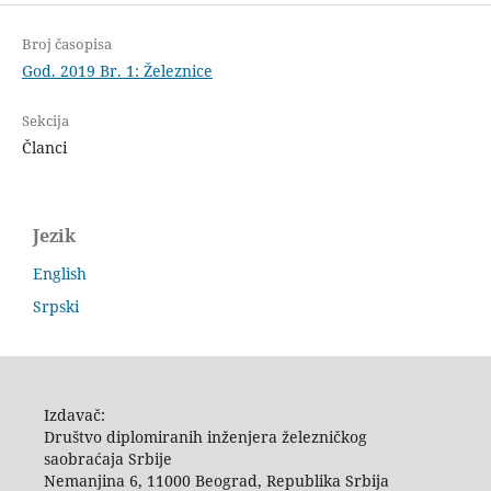
Broj časopisa
God. 2019 Br. 1: Železnice
Sekcija
Članci
Jezik
English
Srpski
Izdavač:
Društvo diplomiranih inženjera železničkog
saobraćaja Srbije
Nemanjina 6, 11000 Beograd, Republika Srbija