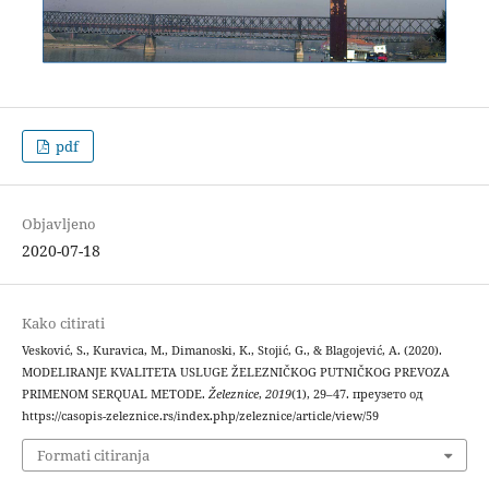
pdf
Objavljeno
2020-07-18
Kako citirati
Vesković, S., Kuravica, M., Dimanoski, K., Stojić, G., & Blagojević, A. (2020).
MODELIRANJE KVALITETA USLUGE ŽELEZNIČKOG PUTNIČKOG PREVOZA
PRIMENOM SERQUAL METODE.
Železnice
,
2019
(1), 29–47. преузето од
https://casopis-zeleznice.rs/index.php/zeleznice/article/view/59
Formati citiranja